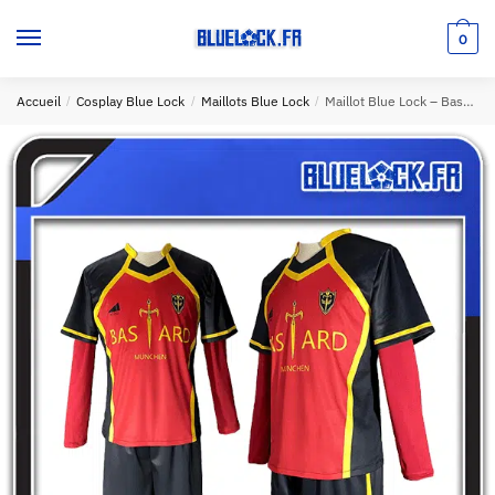
Nom
*
0
Accueil
/
Cosplay Blue Lock
/
Maillots Blue Lock
/
Maillot Blue Lock – Bastard Munchen – Numéro 50 – Kunigami (6 Tailles)
Prénom
Nom
E-mail
*
Votre question :
*