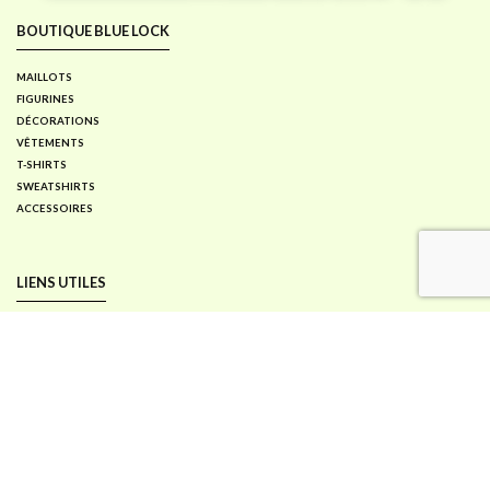
BOUTIQUE BLUE LOCK
MAILLOTS
FIGURINES
DÉCORATIONS
VÊTEMENTS
T-SHIRTS
SWEATSHIRTS
ACCESSOIRES
LIENS UTILES
AVIS CLIENTS
MON COMPTE
CONTACT & SERVICE CLIENT
SUIVRE MA COMMANDE
POLITIQUE DE RETOUR ET REMBOURSEMENT
BLOG