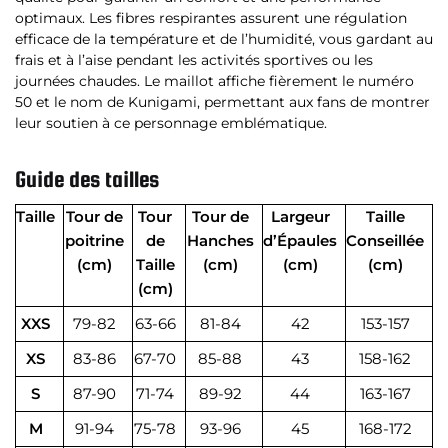
optimaux. Les fibres respirantes assurent une régulation
efficace de la température et de l’humidité, vous gardant au
frais et à l’aise pendant les activités sportives ou les
journées chaudes. Le maillot affiche fièrement le numéro
50 et le nom de Kunigami, permettant aux fans de montrer
leur soutien à ce personnage emblématique.
Guide des tailles
Taille
Tour de
Tour
Tour de
Largeur
Taille
poitrine
de
Hanches
d’Épaules
Conseillée
(cm)
Taille
(cm)
(cm)
(cm)
(cm)
XXS
79-82
63-66
81-84
42
153-157
XS
83-86
67-70
85-88
43
158-162
S
87-90
71-74
89-92
44
163-167
M
91-94
75-78
93-96
45
168-172